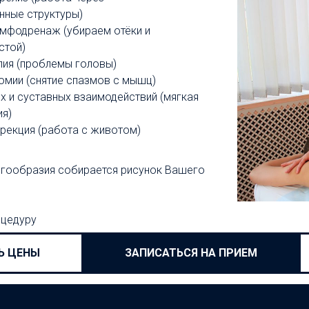
нные структуры)
мфодренаж (убираем отёки и
стой)
пия (проблемы головы)
мии (снятие спазмов с мышц)
х и суставных взаимодействий (мягкая
ия)
рекция (работа с животом)
ногообразия собирается рисунок Вашего
оцедуру
Ь ЦЕНЫ
ЗАПИСАТЬСЯ НА ПРИЕМ